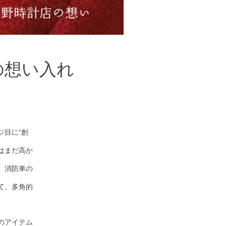
の想い入れ
ジ目に“創
はまだ高か
、消防車の
て、多角的
のアイテム