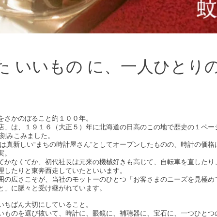
た いいもの に、一人ひとり
をさかのぼること約１００年。
店」は、１９１６（大正５）年に北海道の日高のこの地で歴史の１ペー
を刻みこみました。
は真新しい“まちの時計屋さん”としてオープンしたものの、時計の価格
実。
てかなくてか、初代社長は元来の機械好きも高じて、自転車を直したり
理したりと東奔西走していたといいます。
囲の広さこそが、当社のモットーのひとつ「お客さまのニーズを見極め
と」に脈々と受け継がれています。
いちばん大切にしていること。
いものを選び抜いて、時計に、眼鏡に、補聴器に、宝石に、一つひとつ