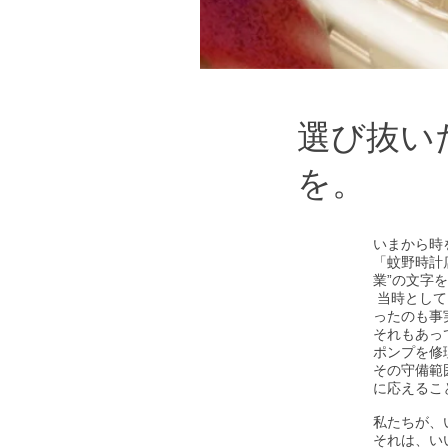
選び抜い
を。
いまから時
「蚊野時計
業”の文字
当時として
ったのも事
それもあっ
ポンプを修
その守備範
に応えるこ
私たちが、
それは、い